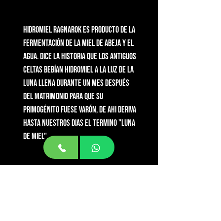
Hidromiel Ragnarok es producto de la 
fermentación de la miel de abeja y el 
agua. Dice la historia que los antiguos 
celtas bebían hidromiel a la luz de la 
luna llena durante un mes después 
del matrimonio para que su 
primogénito fuese varón, de ahi deriva 
hasta nuestros dias el termino "Luna 
de miel". 
CONTACTo
Bar: Calle Alcanfores 463 Miraflores
Almacen: Calle Murillo 266
San Borja
Email:
marchena@cervecerosunidos.com